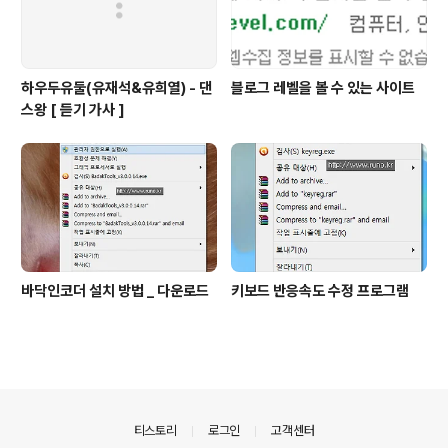
하우두유둘(유재석&유희열) - 댄
블로그 레벨을 볼 수 있는 사이트
스왕 [ 듣기 가사 ]
바닥인코더 설치 방법 _ 다운로드
키보드 반응속도 수정 프로그램
의안내
티스토리
로그인
고객센터