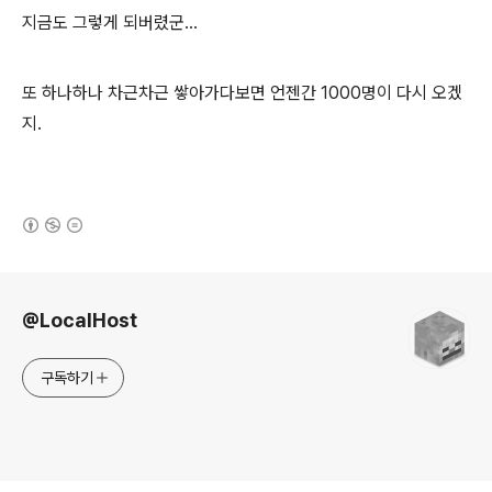
지금도 그렇게 되버렸군...
또 하나하나 차근차근 쌓아가다보면 언젠간 1000명이 다시 오겠
지.
(새창열림)
로그 정보
@LocalHost
구독하기