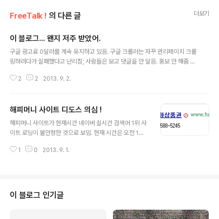
더보기
FreeTalk !
의 다른 글
이 블로그... 왠지 저주 받았어.
글 내용
구글 광고료 0달러를 계속 유지하고 있음. 구글 크롤러는 자꾸 관리페이지 크롤
링하려다가 실패했다고 난리침; 사람들은 보고 댓글을 안 달음. 홍보 안 해줌 치
사함 망함 블로그 쥬금 으앙 쥬금
2
2
2013. 9. 2.
해피머니 사이트 디도스 의심 !
글 내용
해피머니 사이트가 현재시간 네이버 실시간 검색어 1위 사
이트 로딩이 불안정한 것으로 보임. 현재 시간은 오전 1시
인데 사이트 업데이트는 아니고. 사이트가 불안정하다면
1
0
2013. 9. 1.
무언가 외부에 의해서 문제가 생겼다는 것인데. 내부 서버
고장일 확률도 있고 외부 디도스 일 확률도 많다.
이 블로그 인기글