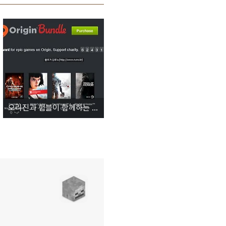
오리진과 험블이 함께하는 험블 오리진 번들 이벤트