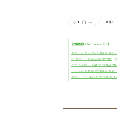
1
구독하기
'
FreeTalk !
' 카테고리의 다른 글
블로그가 완전 초기상태로 돌아가
이 블로그... 왠지 저주 받았어.
(2)
포토스케이프 공부 좀 해볼까 합
오리진과 험블이 함께하는 험블 
블로그 스킨 개편과 함께 블로그