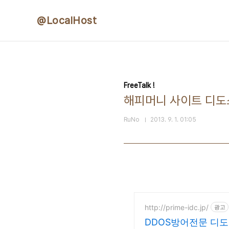
본문 바로가기
@LocalHost
FreeTalk !
해피머니 사이트 디도스
RuNo
2013. 9. 1. 01:05
http://prime-idc.jp/
광고
DDOS방어전문 디