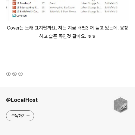
Cover는 노래 표지랄까요. 저는 지금 배필3 꺼 듣고 있는데. 웅장
하고 슬픈 쪽인것 같아요. ㅎㅎ
(새창열림)
로그 정보
@LocalHost
구독하기