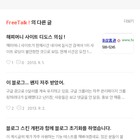
더보기
FreeTalk !
의 다른 글
해피머니 사이트 디도스 의심 !
글 내용
해피머니 사이트가 현재시간 네이버 실시간 검색어 1위 사
이트 로딩이 불안정한 것으로 보임. 현재 시간은 오전 1시
인데 사이트 업데이트는 아니고. 사이트가 불안정하다면
1
0
2013. 9. 1.
무언가 외부에 의해서 문제가 생겼다는 것인데. 내부 서버
고장일 확률도 있고 외부 디도스 일 확률도 많다.
이 블로그... 왠지 저주 받았어.
글 내용
구글 광고료 0달러를 계속 유지하고 있음. 구글 크롤러는 자꾸 관리페이지 크롤
링하려다가 실패했다고 난리침; 사람들은 보고 댓글을 안 달음. 홍보 안 해줌 치
사함 망함 블로그 쥬금 으앙 쥬금
2
2
2013. 9. 2.
블로그 스킨 개편과 함께 블로그 초기화를 하였습니다.
글 내용
이 게시글에 제가 자주 사용하는 기능 테스트를 해봐야겠네요. 많은 분들이 블