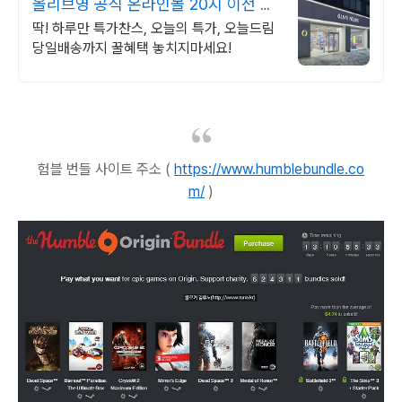
올리브영 공식 온라인몰 20시 이전 주
문은 오늘드림
딱! 하루만 특가찬스, 오늘의 특가, 오늘드림
당일배송까지 꿀혜택 놓치지마세요!
험블 번들 사이트 주소 (
https://www.humblebundle.co
m/
)