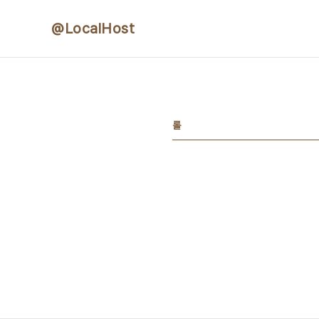
본문 바로가기
@LocalHost
롤